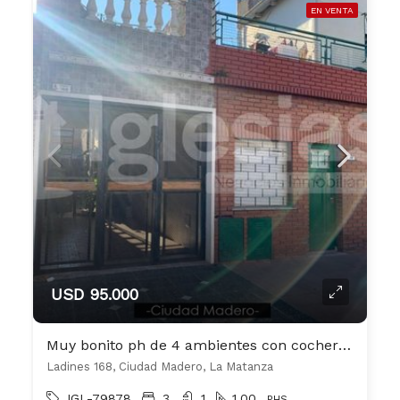
EN VENTA
USD 95.000
Muy bonito ph de 4 ambientes con cochera cubierta
Ladines 168, Ciudad Madero, La Matanza
IGL-79878
3
1
1.00
PHS