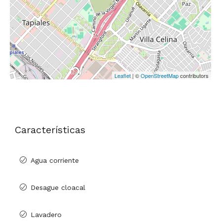
Leaflet
| ©
OpenStreetMap
contributors
Características
Agua corriente
Desague cloacal
Lavadero