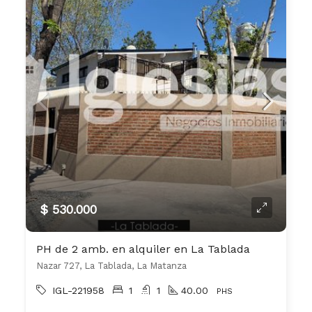
$ 530.000
PH de 2 amb. en alquiler en La Tablada
Nazar 727, La Tablada, La Matanza
IGL-221958
1
1
40.00
PHS