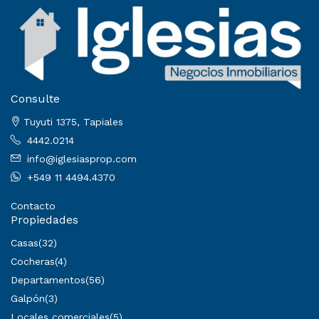
Consulte
Tuyuti 1375, Tapiales
4442.0214
info@iglesiasprop.com
+549 11 4494.4370
Contacto
Propiedades
Casas
(32)
Cocheras
(4)
Departamentos
(56)
Galpón
(3)
Locales comerciales
(5)