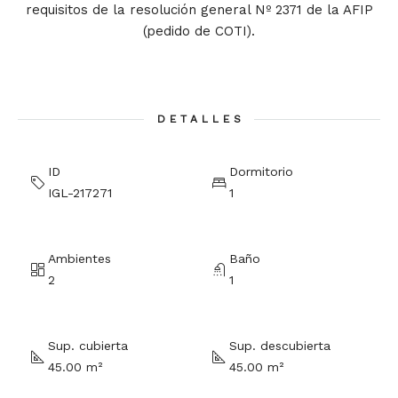
requisitos de la resolución general Nº 2371 de la AFIP
(pedido de COTI).
DETALLES
ID
Dormitorio
IGL-217271
1
Ambientes
Baño
2
1
Sup. cubierta
Sup. descubierta
45.00 m²
45.00 m²