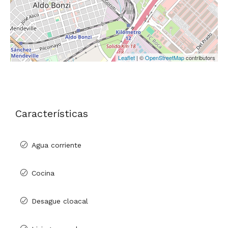
Leaflet
| ©
OpenStreetMap
contributors
Características
Agua corriente
Cocina
Desague cloacal