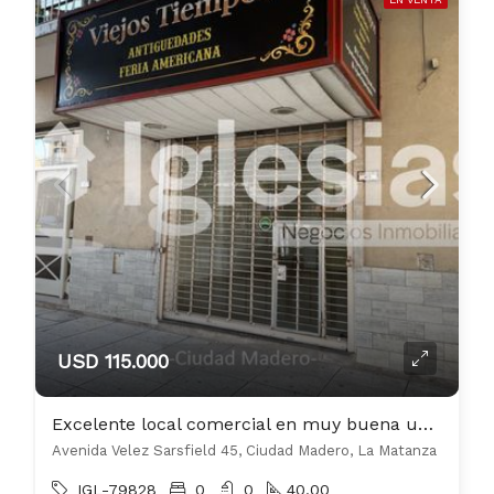
USD 115.000
Excelente local comercial en muy buena ubicación sobre Avenida
Avenida Velez Sarsfield 45, Ciudad Madero, La Matanza
IGL-79828
0
0
40.00