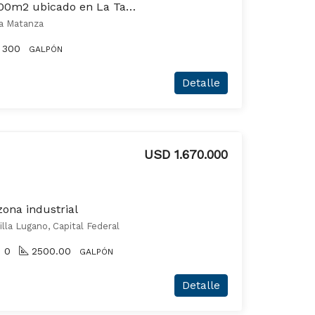
Galpón en venta de 300m2 ubicado en La Tablada
a Matanza
300
GALPÓN
Detalle
USD 1.670.000
ona industrial
la Lugano, Capital Federal
0
2500.00
GALPÓN
Detalle