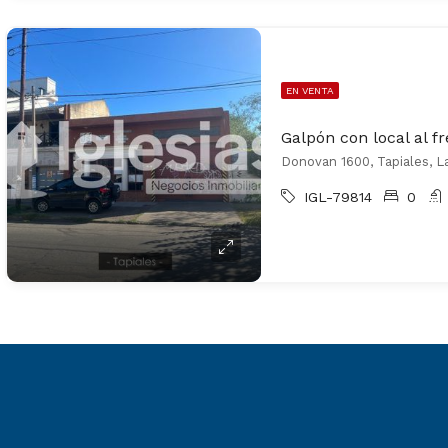
EN VENTA
Galpón con local al f
Donovan 1600, Tapiales, L
IGL-79814
0