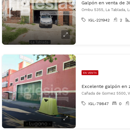
Ombu 5355, La Tablada, L
IGL-221942
2
EN VENTA
Excelente galpón en z
Cañada de Gomez 5500, Vil
IGL-79847
0