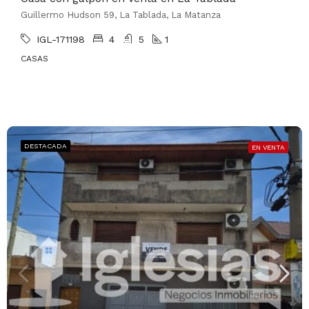
Guillermo Hudson 59, La Tablada, La Matanza
IGL-171198
4
5
1
CASAS
DESTACADA
EN VENTA