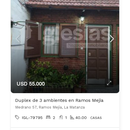
USD 55.000
Duplex de 3 ambientes en Ramos Mejia
Medrano 57, Ramos Mejía, La Matanza
IGL-79795
2
1
40.00
CASAS