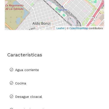
Leaflet
| ©
OpenStreetMap
contributors
Características
Agua corriente
Cocina
Desague cloacal