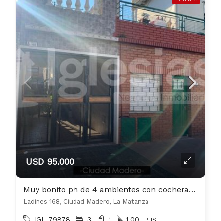
USD 95.000
Muy bonito ph de 4 ambientes con cochera cubierta
Ladines 168, Ciudad Madero, La Matanza
IGL-79878
3
1
1.00
PHS